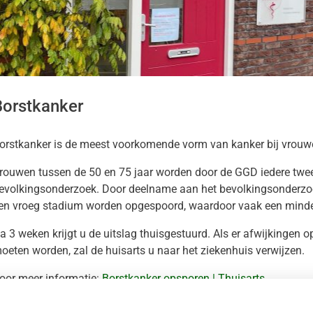
kinformatie
nu
zoeken
elingen
Borstkanker
nu
ersadvisering
orstkanker is de meest voorkomende vorm van kanker bij vrouw
gen
nu
rouwen tussen de 50 en 75 jaar worden door de GGD iedere twe
evolkingsonderzoek. Door deelname aan het bevolkingsonderzoe
nu
en vroeg stadium worden opgespoord, waardoor vaak een minder
a 3 weken krijgt u de uitslag thuisgestuurd. Als er afwijkingen o
oeten worden, zal de huisarts u naar het ziekenhuis verwijzen.
oor meer informatie:
Borstkanker opsporen | Thuisarts