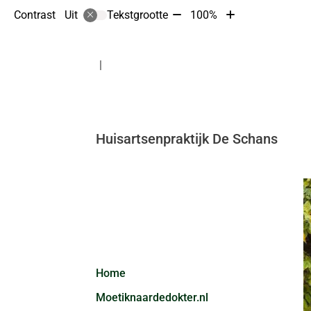
Tekst
Tekst
Contrast
Tekstgrootte
100%
Uit
verkleinen
vergroten
met
met
10%
10%
Huisartsenpraktijk De Schans
Hoofdmenu
Home
Moetiknaardedokter.nl