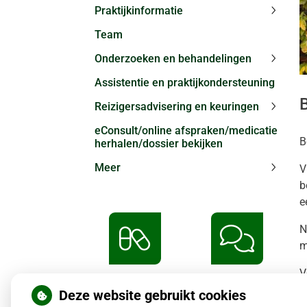
Praktijkinformatie
Praktij
Team
subme
Onderzoeken en behandelingen
Onder
Assistentie en praktijkondersteuning
en
behand
Reizigersadvisering en keuringen
subme
Reizig
eConsult/online afspraken/medicatie
en
B
herhalen/dossier bekijken
keurin
subme
Meer
V
Meer
b
subme
e
N
m
V
Herhaalrecepten
Vragen
aanvragen
stellen
Deze website gebruikt cookies