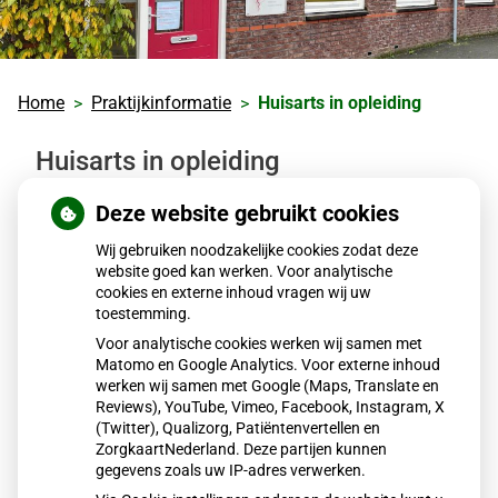
Home
Praktijkinformatie
Huisarts in opleiding
Huisarts in opleiding
Deze website gebruikt cookies
De praktijk werkt al jaren met veel plezier mee aan de
opleiding tot huisarts. Dokter Heinemans en dokter
Wij gebruiken noodzakelijke cookies zodat deze
website goed kan werken. Voor analytische
Peereboom zijn beiden gekwalificeerd als opleider.
cookies en externe inhoud vragen wij uw
toestemming.
De studie geneeskunde duurt 6 jaar. Hierna volgt de
Voor analytische cookies werken wij samen met
specialisatie tot huisarts. Deze opleiding duurt nog
Matomo en Google Analytics. Voor externe inhoud
eens 3 jaar.
werken wij samen met Google (Maps, Translate en
Reviews), YouTube, Vimeo, Facebook, Instagram, X
Via de huisartsenopleiding van het Academisch
(Twitter), Qualizorg, Patiëntenvertellen en
Medisch Centrum komt er jaarlijks een huisarts-in-
ZorgkaartNederland. Deze partijen kunnen
opleiding. De huisarts-in-opleiding doet zelfstandig en
gegevens zoals uw IP-adres verwerken.
onder supervisie spreekuur.