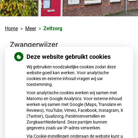
Home
Meer
Zelfzorg
Zwangerwijzer
Deze website gebruikt cookies
Wilt u zwanger worden of bent u al zwanger? Met deze
Wij gebruiken noodzakelijke cookies zodat deze
vragenlijst worden allerlei risicofactoren in kaart
website goed kan werken. Voor analytische
gebracht en krijgt u direct veel informatie en advies
cookies en externe inhoud vragen wij uw
over de zwangerschap.
toestemming.
Voor analytische cookies werken wij samen met
Zwangerwijzer
Matomo en Google Analytics. Voor externe inhoud
werken wij samen met Google (Maps, Translate en
U kunt het resultaat van de test uitprinten en
Reviews), YouTube, Vimeo, Facebook, Instagram, X
meenemen naar het spreekuur van de huisarts of naar
(Twitter), Qualizorg, Patiëntenvertellen en
ZorgkaartNederland. Deze partijen kunnen
de verloskundige.
gegevens zoals uw IP-adres verwerken.
Via Cookie-instellingen onderaan de website kunt u