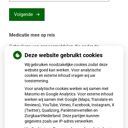
Volgende
Medicatie mee op reis
Gebruikers van geneesmiddelen die onder de
opiumwet vallen kunnen deze niet zomaar meenemen
Deze website gebruikt cookies
naar het buitenland. Hiervoor is een verklaring nodig.
Wij gebruiken noodzakelijke cookies zodat deze
website goed kan werken. Voor analytische
Wat zijn de opiumwetsmiddelen
cookies en externe inhoud vragen wij uw
toestemming.
Voor analytische cookies werken wij samen met
Welke verklaring is nodig
Matomo en Google Analytics. Voor externe inhoud
werken wij samen met Google (Maps, Translate en
Reviews), YouTube, Vimeo, Facebook, Instagram, X
(Twitter), Qualizorg, Patiëntenvertellen en
Waarom is een verklaring nodig
ZorgkaartNederland. Deze partijen kunnen
gegevens zoals uw IP-adres verwerken.