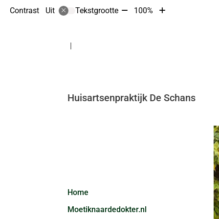
Tekst
Tekst
Contrast
Tekstgrootte
100%
Uit
verkleinen
vergroten
met
met
10%
10%
Huisartsenpraktijk De Schans
Hoofdmenu
Home
Moetiknaardedokter.nl