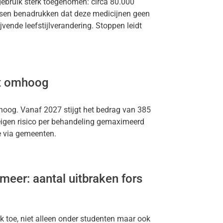
gebruik sterk toegenomen: circa 80.000
tsen benadrukken dat deze medicijnen geen
jvende leefstijlverandering. Stoppen leidt
et omhoog
mhoog. Vanaf 2027 stijgt het bedrag van 385
eigen risico per behandeling gemaximeerd
e via gemeenten.
meer: aantal uitbraken fors
k toe, niet alleen onder studenten maar ook