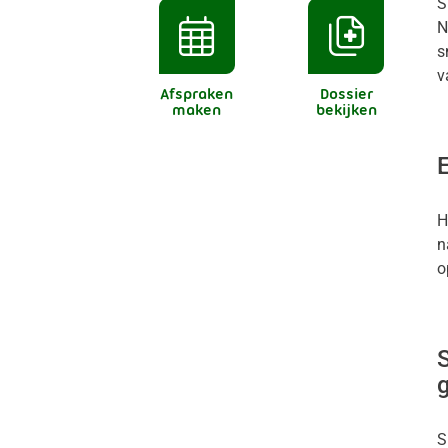
S
N
s
v
Afspraken
Dossier
maken
bekijken
H
n
o
S
S