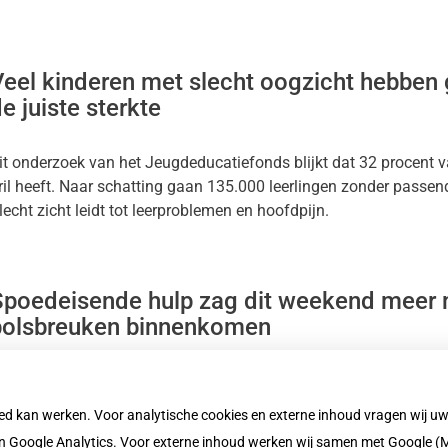
eel kinderen met slecht oogzicht hebben ge
e juiste sterkte
it onderzoek van het Jeugdeducatiefonds blijkt dat 32 procent v
ril heeft. Naar schatting gaan 135.000 leerlingen zonder passend
lecht zicht leidt tot leerproblemen en hoofdpijn.
Spoedeisende hulp zag dit weekend meer
polsbreuken binnenkomen
oor de gladheid was het afgelopen weekend extra druk op spoe
eer ouderen met heup- en polsbreuken na valpartijen. Veel and
oed kan werken. Voor analytische cookies en externe inhoud vragen wij 
uisartsenposten. In grote delen van het land gold code geel of 
 Google Analytics. Voor externe inhoud werken wij samen met Google (M