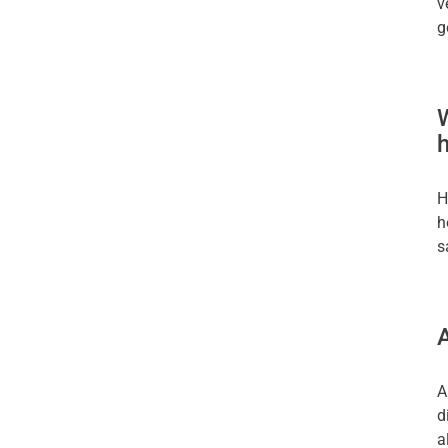
v
g
H
h
s
A
A
d
a