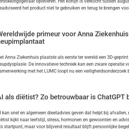
erstikkingsgevaar opleveren. Het konijn is verkocht tussen au
eadviseerd het product niet te gebruiken en terug te brengen voo
Wereldwijde primeur voor Anna Ziekenhuis
heupimplantaat
et Anna Ziekenhuis plaatste als eerste ter wereld een 3D-geprint
eupdysplasie. De innovatieve techniek kan een zware operatie vo
amenwerking met het LUMC loopt nu een veiligheidsonderzoek bi
I als diëtist? Zo betrouwbaar is ChatGPT b
I kan snel en algemeen dieetadvies geven dat helpt bij afvallen
iëtist kijkt naar leefstijl, stress, hormonen en gewoonten en adv
ls startpunt, maar voor blijvend resultaat blijft persoonlijke bege