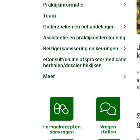
Praktijkinformatie
Praktij
Team
subme
Onderzoeken en behandelingen
Onder
Assistentie en praktijkondersteuning
en
behand
J
Reizigersadvisering en keuringen
subme
Reizig
eConsult/online afspraken/medicatie
en
herhalen/dossier bekijken
keurin
subme
S
Meer
a
Meer
K
subme
g
Herhaalrecepten
Vragen
aanvragen
stellen