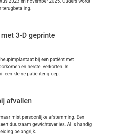
gustus 2023 en november 2025. Ouders wordt
r terugbetaling.
 met 3-D geprinte
 heupimplantaat bij een patiënt met
orkomen en herstel verkorten. In
j een kleine patiëntengroep.
ij afvallen
, maar mist persoonlijke afstemming. Een
iseert duurzaam gewichtsverlies. AI is handig
leiding belangrijk.