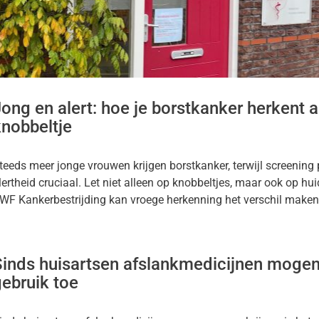
kinformatie
nu
zoeken
elingen
ong en alert: hoe je borstkanker herkent al
nu
ersadvisering
knobbeltje
gen
nu
teeds meer jonge vrouwen krijgen borstkanker, terwijl screening 
lertheid cruciaal. Let niet alleen op knobbeltjes, maar ook op hu
WF Kankerbestrijding kan vroege herkenning het verschil maken. Ga
nu
Sinds huisartsen afslankmedicijnen mogen
ebruik toe