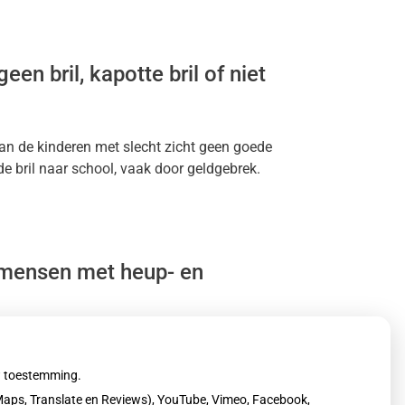
en bril, kapotte bril of niet
an de kinderen met slecht zicht geen goede
e bril naar school, vaak door geldgebrek.
 mensen met heup- en
deisende hulpen. Ziekenhuizen zagen vooral
ere gewonden meldden zich bij
uw toestemming.
oranje vanwege sneeuw en bevriezing.
aps, Translate en Reviews), YouTube, Vimeo, Facebook,