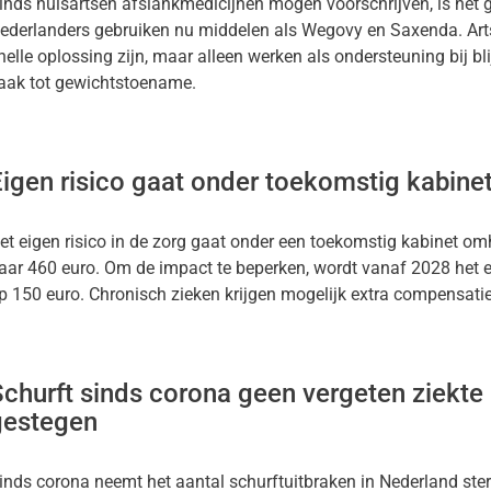
inds huisartsen afslankmedicijnen mogen voorschrijven, is het 
ederlanders gebruiken nu middelen als Wegovy en Saxenda. Ar
nelle oplossing zijn, maar alleen werken als ondersteuning bij bli
aak tot gewichtstoename.
Eigen risico gaat onder toekomstig kabin
et eigen risico in de zorg gaat onder een toekomstig kabinet o
aar 460 euro. Om de impact te beperken, wordt vanaf 2028 het 
p 150 euro. Chronisch zieken krijgen mogelijk extra compensati
churft sinds corona geen vergeten ziekte 
gestegen
inds corona neemt het aantal schurftuitbraken in Nederland ster