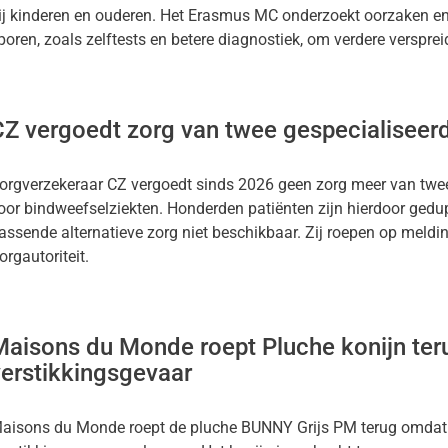
ij kinderen en ouderen. Het Erasmus MC onderzoekt oorzaken en
poren, zoals zelftests en betere diagnostiek, om verdere verspre
Z vergoedt zorg van twee gespecialiseerd
orgverzekeraar CZ vergoedt sinds 2026 geen zorg meer van twee 
oor bindweefselziekten. Honderden patiënten zijn hierdoor gedu
assende alternatieve zorg niet beschikbaar. Zij roepen op meldi
orgautoriteit.
Maisons du Monde roept Pluche konijn te
verstikkingsgevaar
aisons du Monde roept de pluche BUNNY Grijs PM terug omdat 