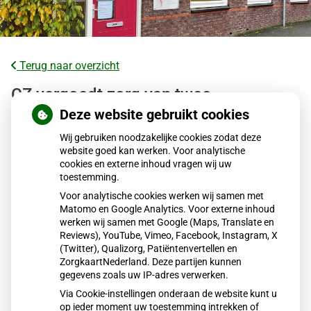
Terug naar overzicht
CZ vergoedt zorg van twee
gespecialiseerde revalidatieartsen niet
Deze website gebruikt cookies
meer
Wij gebruiken noodzakelijke cookies zodat deze
website goed kan werken. Voor analytische
cookies en externe inhoud vragen wij uw
Zorgverzekeraar CZ vergoedt sinds 2026 geen zorg meer
toestemming.
van twee gespecialiseerde solo-revalidatieartsen voor
Voor analytische cookies werken wij samen met
bindweefselziekten. Honderden patiënten zijn hierdoor
Matomo en Google Analytics. Voor externe inhoud
gedupeerd. Volgens patiëntenorganisaties is passende
werken wij samen met Google (Maps, Translate en
alternatieve zorg niet beschikbaar. Zij roepen op meldingen
Reviews), YouTube, Vimeo, Facebook, Instagram, X
(Twitter), Qualizorg, Patiëntenvertellen en
te doen bij de Nederlandse Zorgautoriteit.
ZorgkaartNederland. Deze partijen kunnen
gegevens zoals uw IP-adres verwerken.
Via Cookie-instellingen onderaan de website kunt u
Lees het hele artikel op:
Nationale zorggids
op ieder moment uw toestemming intrekken of