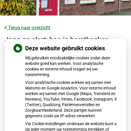
Terug naar overzicht
Jong en alert: hoe je borstkanker
herkent als je verder kijkt dan een
Deze website gebruikt cookies
knobbeltje
Wij gebruiken noodzakelijke cookies zodat deze
website goed kan werken. Voor analytische
cookies en externe inhoud vragen wij uw
Steeds meer jonge vrouwen krijgen borstkanker, terwijl
toestemming.
screening pas vanaf 50 jaar start. Daarom is eigen
Voor analytische cookies werken wij samen met
alertheid cruciaal. Let niet alleen op knobbeltjes, maar ook
Matomo en Google Analytics. Voor externe inhoud
op huid-, vorm- en tepelveranderingen. Volgens KWF
werken wij samen met Google (Maps, Translate en
Kankerbestrijding kan vroege herkenning het verschil
Reviews), YouTube, Vimeo, Facebook, Instagram, X
(Twitter), Qualizorg, Patiëntenvertellen en
maken. Ga bij twijfel altijd naar de huisarts.
ZorgkaartNederland. Deze partijen kunnen
gegevens zoals uw IP-adres verwerken.
Via Cookie-instellingen onderaan de website kunt u
Lees het hele artikel op:
Gez
op ieder moment uw toestemming intrekken of