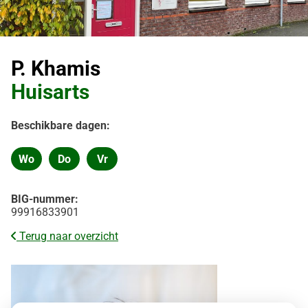
P. Khamis
Huisarts
Beschikbare dagen:
Wo
Do
Vr
Woensdag
Donderdag
Vrijdag
BIG-nummer:
99916833901
Terug naar overzicht