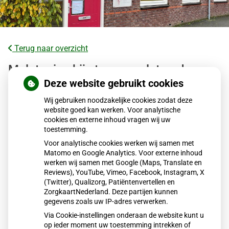
Terug naar overzicht
Melatonine bij stressgerelateerde
slaapstoornissen
Deze website gebruikt cookies
Wij gebruiken noodzakelijke cookies zodat deze
Stressgerelateerde slaapstoornissen ontstaan door
website goed kan werken. Voor analytische
cookies en externe inhoud vragen wij uw
aanhoudende spanning en piekeren, waardoor inslapen en
toestemming.
doorslapen lastig wordt. Melatonine kan helpen het
Voor analytische cookies werken wij samen met
slaapritme te ondersteunen, maar werkt het best in lage
Matomo en Google Analytics. Voor externe inhoud
dosering en tijdelijk. Voor blijvend effect is een
werken wij samen met Google (Maps, Translate en
gecombineerde aanpak nodig met stressreductie, goede
Reviews), YouTube, Vimeo, Facebook, Instagram, X
(Twitter), Qualizorg, Patiëntenvertellen en
slaaphygiëne en eventueel professionele begeleiding.
ZorgkaartNederland. Deze partijen kunnen
gegevens zoals uw IP-adres verwerken.
Via Cookie-instellingen onderaan de website kunt u
Lees het hele artikel op:
Nationale zorggids
op ieder moment uw toestemming intrekken of