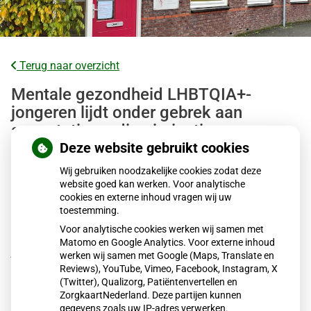
Terug naar overzicht
Mentale gezondheid LHBTQIA+-
jongeren lijdt onder gebrek aan
acceptatie en discriminatie
Deze website gebruikt cookies
LHBTQIA+-jongeren ervaren vaker mentale
Wij gebruiken noodzakelijke cookies zodat deze
gezondheidsproblemen dan leeftijdsgenoten. Gebrek aan
website goed kan werken. Voor analytische
cookies en externe inhoud vragen wij uw
acceptatie, discriminatie en agressie spelen hierbij een
toestemming.
grote rol. Jongeren die zichzelf kunnen zijn, voelen zich
Voor analytische cookies werken wij samen met
mentaal beter. Volgens het RIVM beschikken LHBTQIA+-
Matomo en Google Analytics. Voor externe inhoud
jongvolwassenen minder vaak over beschermende
werken wij samen met Google (Maps, Translate en
factoren zoals weerbaarheid, wat hun mentale gezondheid
Reviews), YouTube, Vimeo, Facebook, Instagram, X
(Twitter), Qualizorg, Patiëntenvertellen en
verder onder druk zet.
ZorgkaartNederland. Deze partijen kunnen
gegevens zoals uw IP-adres verwerken.