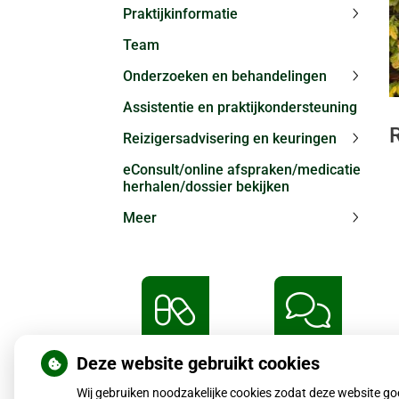
Praktijkinformatie
Praktij
Team
subme
Onderzoeken en behandelingen
Onder
Assistentie en praktijkondersteuning
en
behand
Reizigersadvisering en keuringen
subme
Reizig
eConsult/online afspraken/medicatie
en
herhalen/dossier bekijken
keurin
subme
Meer
Meer
subme
Deze website gebruikt cookies
Herhaalrecepten
Vragen
aanvragen
stellen
Wij gebruiken noodzakelijke cookies zodat deze website g