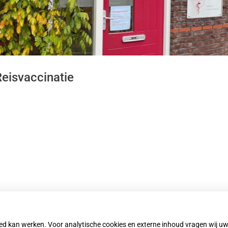
kinformatie
nu
zoeken
elingen
Reisvaccinatie
nu
ersadvisering
gen
nu
nu
oed kan werken. Voor analytische cookies en externe inhoud vragen wij 