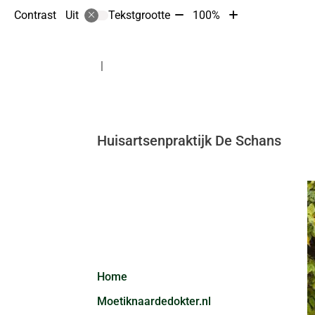
Tekst
Tekst
Contrast
Tekstgrootte
100%
Uit
verkleinen
vergroten
met
met
10%
10%
Huisartsenpraktijk De Schans
Hoofdmenu
Home
Moetiknaardedokter.nl