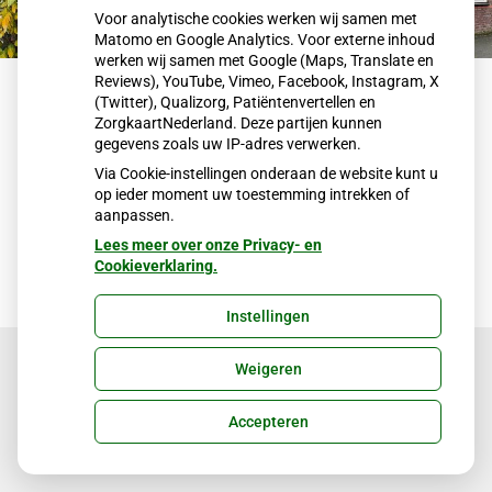
Voor analytische cookies werken wij samen met
Matomo en Google Analytics. Voor externe inhoud
werken wij samen met Google (Maps, Translate en
Reviews), YouTube, Vimeo, Facebook, Instagram, X
Reizigersvaccinatie en keuringen
(Twitter), Qualizorg, Patiëntenvertellen en
ZorgkaartNederland. Deze partijen kunnen
gegevens zoals uw IP-adres verwerken.
Via Cookie-instellingen onderaan de website kunt u
op ieder moment uw toestemming intrekken of
aanpassen.
Lees meer over onze Privacy- en
Cookieverklaring.
Instellingen
Weigeren
Uw Zorg Online
|
Beheer
Accepteren
Privacy verklaring
|
Cookie-instellingen
|
Voorwaarden